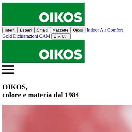
Indoor Air Comfort
Interni
Esterni
Smalti
Mazzette
Oikos
Gold
Dichiarazioni CAM
Link Utili
OIKOS,
colore e materia dal 1984