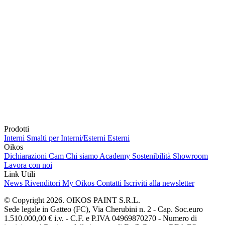
Prodotti
Interni
Smalti per Interni/Esterni
Esterni
Oikos
Dichiarazioni Cam
Chi siamo
Academy
Sostenibilità
Showroom
Lavora con noi
Link Utili
News
Rivenditori
My Oikos
Contatti
Iscriviti alla newsletter
© Copyright 2026. OIKOS PAINT S.R.L.
Sede legale in Gatteo (FC), Via Cherubini n. 2 - Cap. Soc.euro
1.510.000,00 € i.v. - C.F. e P.IVA 04969870270 - Numero di