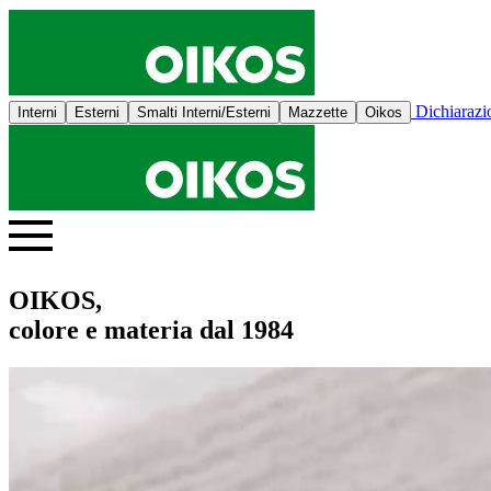
Dichiaraz
Interni
Esterni
Smalti Interni/Esterni
Mazzette
Oikos
OIKOS,
colore e materia dal 1984