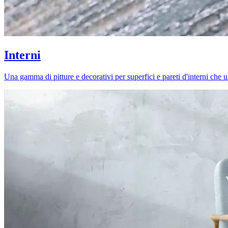
Interni
Una gamma di pitture e decorativi per superfici e pareti d'interni che uni