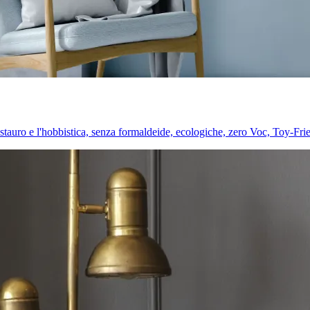
l restauro e l'hobbistica, senza formaldeide, ecologiche, zero Voc, Toy-Fri