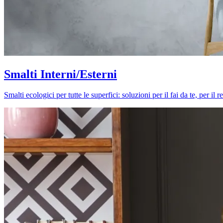
Smalti Interni/Esterni
Smalti ecologici per tutte le superfici: soluzioni per il fai da te, per i