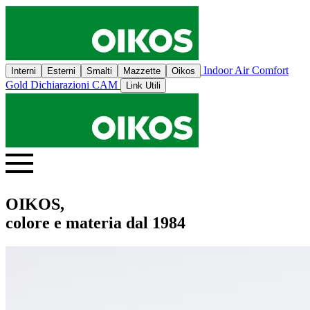
Indoor Air Comfort
Interni
Esterni
Smalti
Mazzette
Oikos
Gold
Dichiarazioni CAM
Link Utili
OIKOS,
colore e materia dal 1984