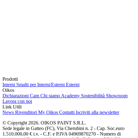
Prodotti
Interni
Smalti per Interni/Esterni
Esterni
Oikos
Dichiarazioni Cam
Chi siamo
Academy
Sostenibilità
Showroom
Lavora con noi
Link Utili
News
Rivenditori
My Oikos
Contatti
Iscriviti alla newsletter
© Copyright 2026. OIKOS PAINT S.R.L.
Sede legale in Gatteo (FC), Via Cherubini n. 2 - Cap. Soc.euro
1.510.000,00 € i.v. - C.F. e P.IVA 04969870270 - Numero di