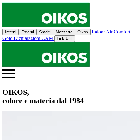
Indoor Air Comfort
Interni
Esterni
Smalti
Mazzette
Oikos
Gold
Dichiarazioni CAM
Link Utili
OIKOS,
colore e materia dal 1984