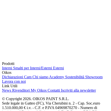
Prodotti
Interni
Smalti per Interni/Esterni
Esterni
Oikos
Dichiarazioni Cam
Chi siamo
Academy
Sostenibilità
Showroom
Lavora con noi
Link Utili
News
Rivenditori
My Oikos
Contatti
Iscriviti alla newsletter
© Copyright 2026. OIKOS PAINT S.R.L.
Sede legale in Gatteo (FC), Via Cherubini n. 2 - Cap. Soc.euro
1.510.000,00 € i.v. - C.F. e P.IVA 04969870270 - Numero di