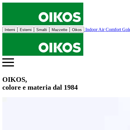
Indoor Air Comfort Go
Interni
Esterni
Smalti
Mazzette
Oikos
OIKOS,
colore e materia dal 1984