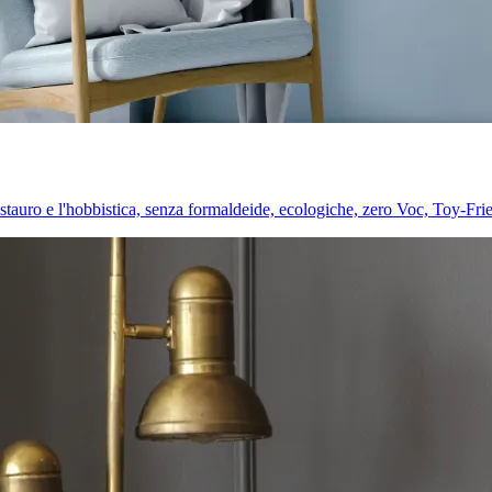
l restauro e l'hobbistica, senza formaldeide, ecologiche, zero Voc, Toy-Fri