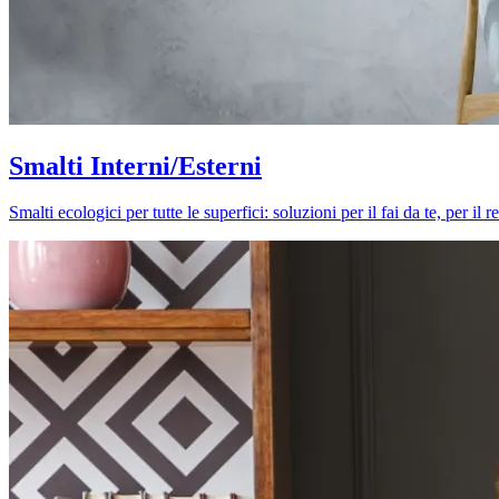
Smalti Interni/Esterni
Smalti ecologici per tutte le superfici: soluzioni per il fai da te, per i