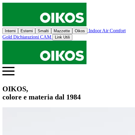
Indoor Air Comfort
Interni
Esterni
Smalti
Mazzette
Oikos
Gold
Dichiarazioni CAM
Link Utili
OIKOS,
colore e materia dal 1984