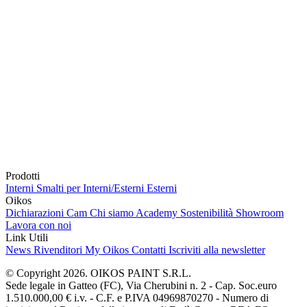
Prodotti
Interni
Smalti per Interni/Esterni
Esterni
Oikos
Dichiarazioni Cam
Chi siamo
Academy
Sostenibilità
Showroom
Lavora con noi
Link Utili
News
Rivenditori
My Oikos
Contatti
Iscriviti alla newsletter
© Copyright 2026. OIKOS PAINT S.R.L.
Sede legale in Gatteo (FC), Via Cherubini n. 2 - Cap. Soc.euro
1.510.000,00 € i.v. - C.F. e P.IVA 04969870270 - Numero di