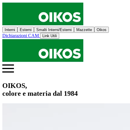
Interni
Esterni
Smalti Interni/Esterni
Mazzette
Oikos
Dichiarazioni CAM
Link Utili
OIKOS,
colore e materia dal 1984