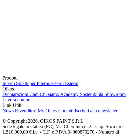
Prodotti
Interni
Smalti per Interni/Esterni
Esterni
Oikos
Dichiarazioni Cam
Chi siamo
Academy
Sostenibilità
Showroom
Lavora con noi
Link Utili
News
Rivenditori
My Oikos
Contatti
Iscriviti alla newsletter
© Copyright 2026. OIKOS PAINT S.R.L.
Sede legale in Gatteo (FC), Via Cherubini n. 2 - Cap. Soc.euro
1.510.000,00 € i.v. - C.F. e P.IVA 04969870270 - Numero di