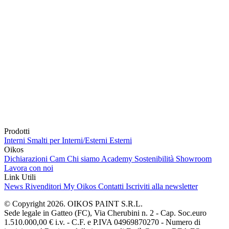
Prodotti
Interni
Smalti per Interni/Esterni
Esterni
Oikos
Dichiarazioni Cam
Chi siamo
Academy
Sostenibilità
Showroom
Lavora con noi
Link Utili
News
Rivenditori
My Oikos
Contatti
Iscriviti alla newsletter
© Copyright 2026. OIKOS PAINT S.R.L.
Sede legale in Gatteo (FC), Via Cherubini n. 2 - Cap. Soc.euro
1.510.000,00 € i.v. - C.F. e P.IVA 04969870270 - Numero di