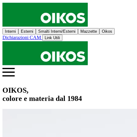
Interni
Esterni
Smalti Interni/Esterni
Mazzette
Oikos
Dichiarazioni CAM
Link Utili
OIKOS,
colore e materia dal 1984