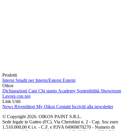
Prodotti
Interni
Smalti per Interni/Esterni
Esterni
Oikos
Dichiarazioni Cam
Chi siamo
Academy
Sostenibilità
Showroom
Lavora con noi
Link Utili
News
Rivenditori
My Oikos
Contatti
Iscriviti alla newsletter
© Copyright 2026. OIKOS PAINT S.R.L.
Sede legale in Gatteo (FC), Via Cherubini n. 2 - Cap. Soc.euro
1.510.000,00 € i.v. - C.F. e P.IVA 04969870270 - Numero di