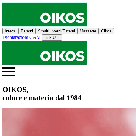
Interni
Esterni
Smalti Interni/Esterni
Mazzette
Oikos
Dichiarazioni CAM
Link Utili
OIKOS,
colore e materia dal 1984