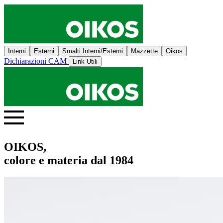
Interni
Esterni
Smalti Interni/Esterni
Mazzette
Oikos
Dichiarazioni CAM
Link Utili
OIKOS,
colore e materia dal 1984