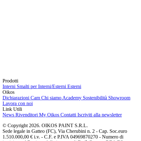
Prodotti
Interni
Smalti per Interni/Esterni
Esterni
Oikos
Dichiarazioni Cam
Chi siamo
Academy
Sostenibilità
Showroom
Lavora con noi
Link Utili
News
Rivenditori
My Oikos
Contatti
Iscriviti alla newsletter
© Copyright 2026. OIKOS PAINT S.R.L.
Sede legale in Gatteo (FC), Via Cherubini n. 2 - Cap. Soc.euro
1.510.000,00 € i.v. - C.F. e P.IVA 04969870270 - Numero di