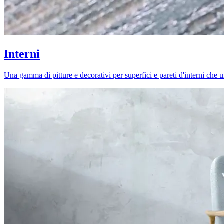
Interni
Una gamma di pitture e decorativi per superfici e pareti d'interni che uni