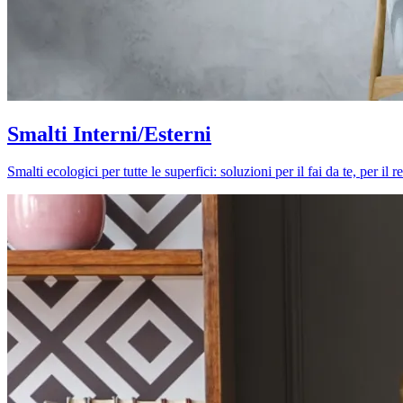
Smalti Interni/Esterni
Smalti ecologici per tutte le superfici: soluzioni per il fai da te, per i