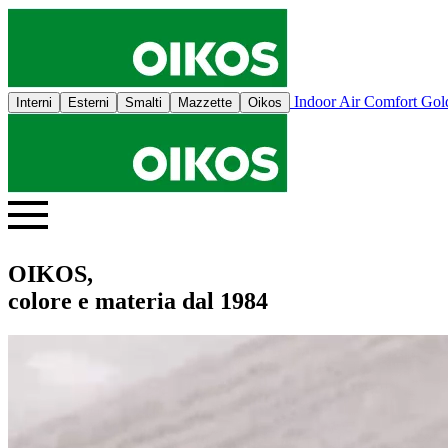
Indoor Air Comfort Go
Interni
Esterni
Smalti
Mazzette
Oikos
OIKOS,
colore e materia dal 1984