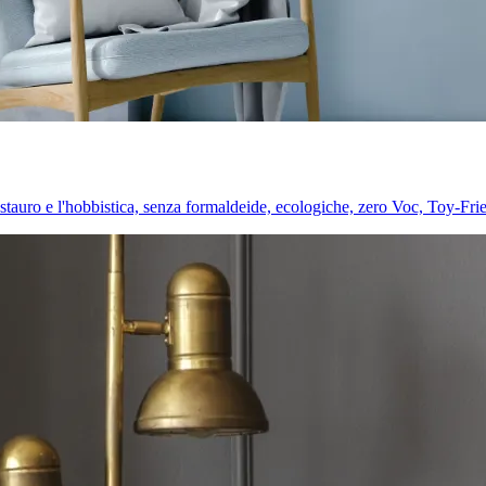
l restauro e l'hobbistica, senza formaldeide, ecologiche, zero Voc, Toy-Fri