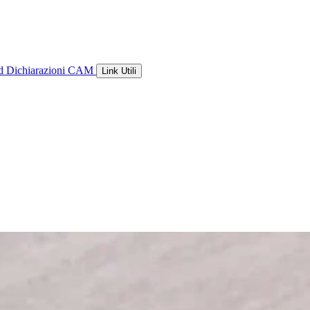
ld
Dichiarazioni CAM
Link Utili