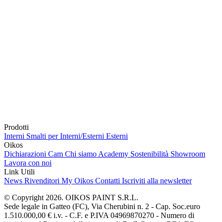
Prodotti
Interni
Smalti per Interni/Esterni
Esterni
Oikos
Dichiarazioni Cam
Chi siamo
Academy
Sostenibilità
Showroom
Lavora con noi
Link Utili
News
Rivenditori
My Oikos
Contatti
Iscriviti alla newsletter
© Copyright 2026. OIKOS PAINT S.R.L.
Sede legale in Gatteo (FC), Via Cherubini n. 2 - Cap. Soc.euro
1.510.000,00 € i.v. - C.F. e P.IVA 04969870270 - Numero di