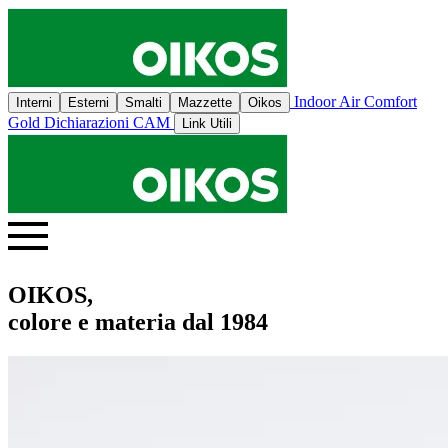
Indoor Air Comfort
Interni
Esterni
Smalti
Mazzette
Oikos
Gold
Dichiarazioni CAM
Link Utili
OIKOS,
colore e materia dal 1984