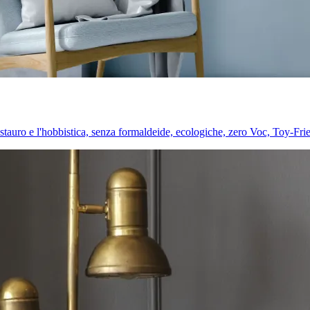
l restauro e l'hobbistica, senza formaldeide, ecologiche, zero Voc, Toy-Fri