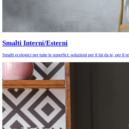
Smalti Interni/Esterni
Smalti ecologici per tutte le superfici: soluzioni per il fai da te, per i