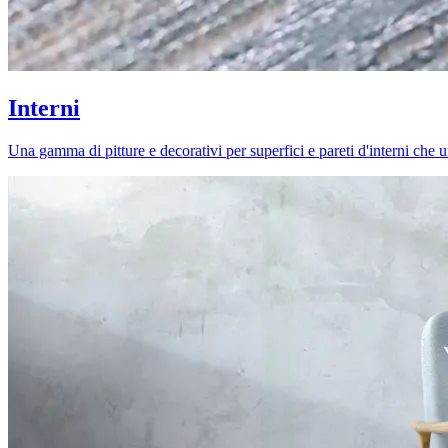
Interni
Una gamma di pitture e decorativi per superfici e pareti d'interni che uni