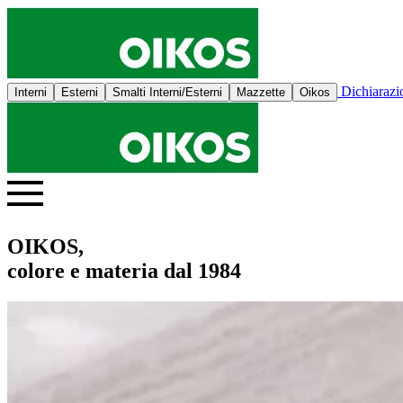
Dichiaraz
Interni
Esterni
Smalti Interni/Esterni
Mazzette
Oikos
OIKOS,
colore e materia dal 1984