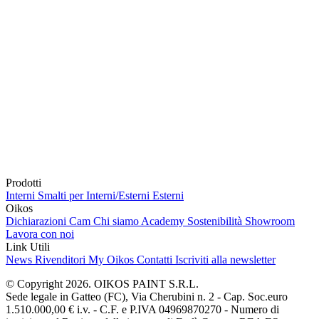
Prodotti
Interni
Smalti per Interni/Esterni
Esterni
Oikos
Dichiarazioni Cam
Chi siamo
Academy
Sostenibilità
Showroom
Lavora con noi
Link Utili
News
Rivenditori
My Oikos
Contatti
Iscriviti alla newsletter
© Copyright 2026. OIKOS PAINT S.R.L.
Sede legale in Gatteo (FC), Via Cherubini n. 2 - Cap. Soc.euro
1.510.000,00 € i.v. - C.F. e P.IVA 04969870270 - Numero di