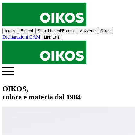
Interni
Esterni
Smalti Interni/Esterni
Mazzette
Oikos
Dichiarazioni CAM
Link Utili
OIKOS,
colore e materia dal 1984