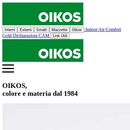
Indoor Air Comfort
Interni
Esterni
Smalti
Mazzette
Oikos
Gold
Dichiarazioni CAM
Link Utili
OIKOS,
colore e materia dal 1984