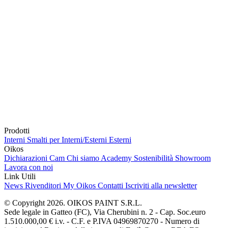
Prodotti
Interni
Smalti per Interni/Esterni
Esterni
Oikos
Dichiarazioni Cam
Chi siamo
Academy
Sostenibilità
Showroom
Lavora con noi
Link Utili
News
Rivenditori
My Oikos
Contatti
Iscriviti alla newsletter
© Copyright 2026. OIKOS PAINT S.R.L.
Sede legale in Gatteo (FC), Via Cherubini n. 2 - Cap. Soc.euro
1.510.000,00 € i.v. - C.F. e P.IVA 04969870270 - Numero di