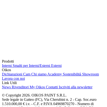
Prodotti
Interni
Smalti per Interni/Esterni
Esterni
Oikos
Dichiarazioni Cam
Chi siamo
Academy
Sostenibilità
Showroom
Lavora con noi
Link Utili
News
Rivenditori
My Oikos
Contatti
Iscriviti alla newsletter
© Copyright 2026. OIKOS PAINT S.R.L.
Sede legale in Gatteo (FC), Via Cherubini n. 2 - Cap. Soc.euro
1.510.000,00 € i.v. - C.F. e P.IVA 04969870270 - Numero di