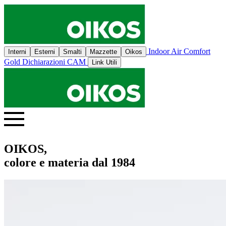
Indoor Air Comfort
Interni
Esterni
Smalti
Mazzette
Oikos
Gold
Dichiarazioni CAM
Link Utili
OIKOS,
colore e materia dal 1984