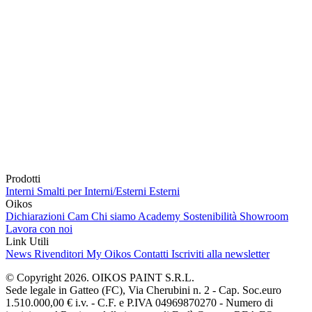
Prodotti
Interni
Smalti per Interni/Esterni
Esterni
Oikos
Dichiarazioni Cam
Chi siamo
Academy
Sostenibilità
Showroom
Lavora con noi
Link Utili
News
Rivenditori
My Oikos
Contatti
Iscriviti alla newsletter
© Copyright 2026. OIKOS PAINT S.R.L.
Sede legale in Gatteo (FC), Via Cherubini n. 2 - Cap. Soc.euro
1.510.000,00 € i.v. - C.F. e P.IVA 04969870270 - Numero di