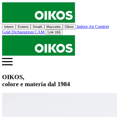
Indoor Air Comfort
Interni
Esterni
Smalti
Mazzette
Oikos
Gold
Dichiarazioni CAM
Link Utili
OIKOS,
colore e materia dal 1984