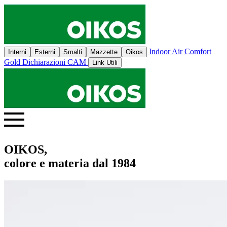
Indoor Air Comfort
Interni
Esterni
Smalti
Mazzette
Oikos
Gold
Dichiarazioni CAM
Link Utili
OIKOS,
colore e materia dal 1984