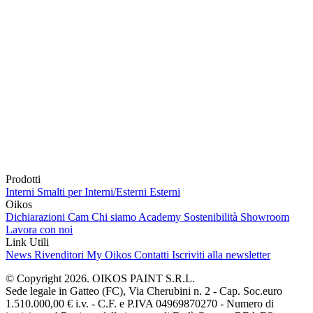
Prodotti
Interni
Smalti per Interni/Esterni
Esterni
Oikos
Dichiarazioni Cam
Chi siamo
Academy
Sostenibilità
Showroom
Lavora con noi
Link Utili
News
Rivenditori
My Oikos
Contatti
Iscriviti alla newsletter
© Copyright 2026. OIKOS PAINT S.R.L.
Sede legale in Gatteo (FC), Via Cherubini n. 2 - Cap. Soc.euro
1.510.000,00 € i.v. - C.F. e P.IVA 04969870270 - Numero di