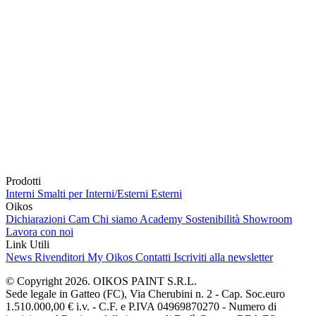
Prodotti
Interni
Smalti per Interni/Esterni
Esterni
Oikos
Dichiarazioni Cam
Chi siamo
Academy
Sostenibilità
Showroom
Lavora con noi
Link Utili
News
Rivenditori
My Oikos
Contatti
Iscriviti alla newsletter
© Copyright 2026. OIKOS PAINT S.R.L.
Sede legale in Gatteo (FC), Via Cherubini n. 2 - Cap. Soc.euro
1.510.000,00 € i.v. - C.F. e P.IVA 04969870270 - Numero di