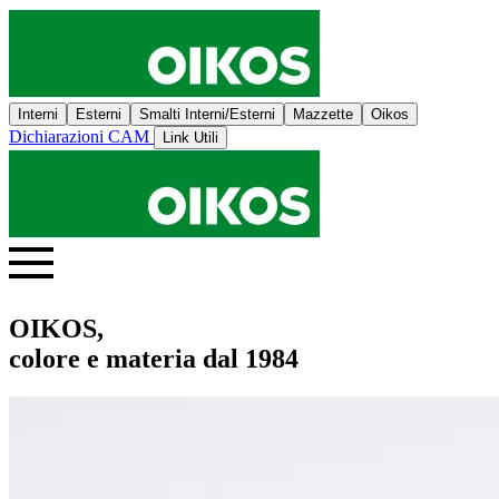
Interni
Esterni
Smalti Interni/Esterni
Mazzette
Oikos
Dichiarazioni CAM
Link Utili
OIKOS,
colore e materia dal 1984