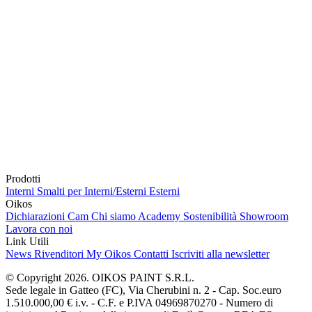
Prodotti
Interni
Smalti per Interni/Esterni
Esterni
Oikos
Dichiarazioni Cam
Chi siamo
Academy
Sostenibilità
Showroom
Lavora con noi
Link Utili
News
Rivenditori
My Oikos
Contatti
Iscriviti alla newsletter
© Copyright 2026. OIKOS PAINT S.R.L.
Sede legale in Gatteo (FC), Via Cherubini n. 2 - Cap. Soc.euro
1.510.000,00 € i.v. - C.F. e P.IVA 04969870270 - Numero di