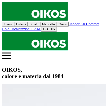
Indoor Air Comfort
Interni
Esterni
Smalti
Mazzette
Oikos
Gold
Dichiarazioni CAM
Link Utili
OIKOS,
colore e materia dal 1984