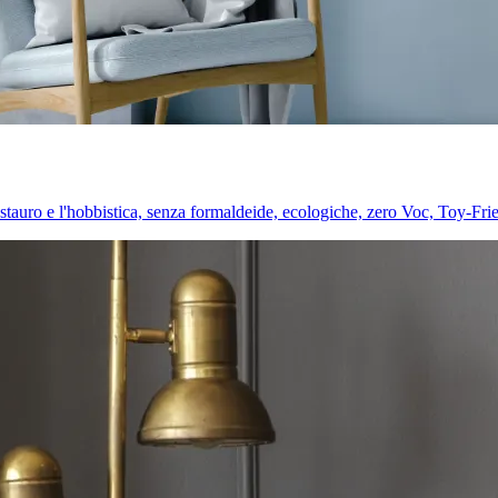
l restauro e l'hobbistica, senza formaldeide, ecologiche, zero Voc, Toy-Fri