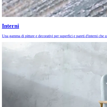
Interni
Una gamma di pitture e decorativi per superfici e pareti d'interni che uni