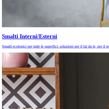
Smalti Interni/Esterni
Smalti ecologici per tutte le superfici: soluzioni per il fai da te, per i