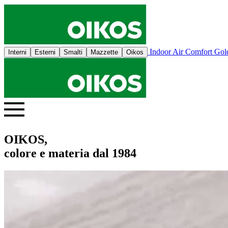
Indoor Air Comfort Go
Interni
Esterni
Smalti
Mazzette
Oikos
OIKOS,
colore e materia dal 1984