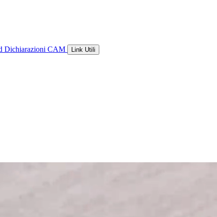
ld
Dichiarazioni CAM
Link Utili