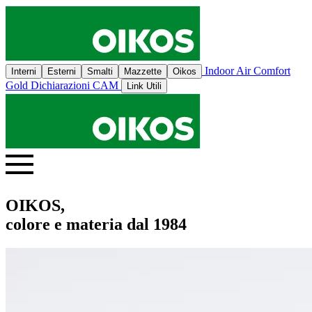
Indoor Air Comfort
Interni
Esterni
Smalti
Mazzette
Oikos
Gold
Dichiarazioni CAM
Link Utili
OIKOS,
colore e materia dal 1984