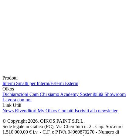
Prodotti
Interni
Smalti per Interni/Esterni
Esterni
Oikos
Dichiarazioni Cam
Chi siamo
Academy
Sostenibilità
Showroom
Lavora con noi
Link Utili
News
Rivenditori
My Oikos
Contatti
Iscriviti alla newsletter
© Copyright 2026. OIKOS PAINT S.R.L.
Sede legale in Gatteo (FC), Via Cherubini n. 2 - Cap. Soc.euro
1.510.000,00 € i.v. - C.F. e P.IVA 04969870270 - Numero di