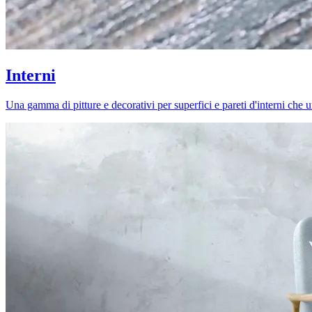
Interni
Una gamma di pitture e decorativi per superfici e pareti d'interni che uni