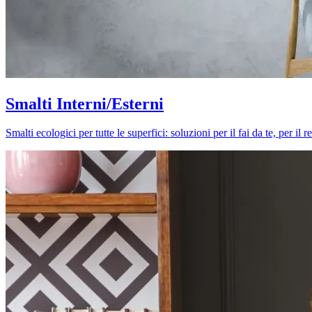
Smalti Interni/Esterni
Smalti ecologici per tutte le superfici: soluzioni per il fai da te, per i