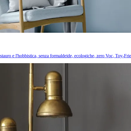
l restauro e l'hobbistica, senza formaldeide, ecologiche, zero Voc, Toy-Fri