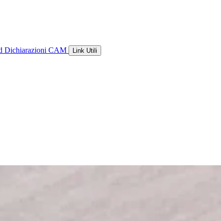
ld
Dichiarazioni CAM
Link Utili