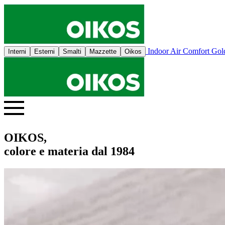
Indoor Air Comfort Go
Interni
Esterni
Smalti
Mazzette
Oikos
OIKOS,
colore e materia dal 1984