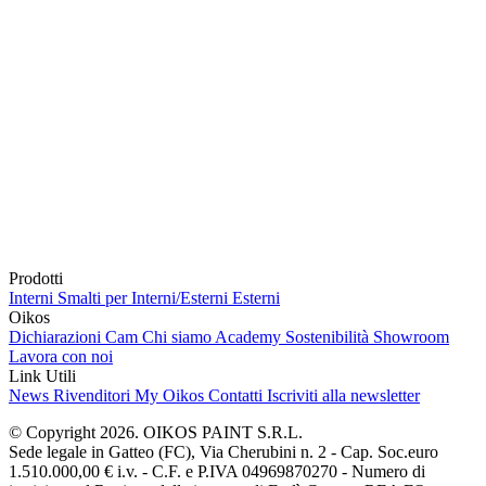
Prodotti
Interni
Smalti per Interni/Esterni
Esterni
Oikos
Dichiarazioni Cam
Chi siamo
Academy
Sostenibilità
Showroom
Lavora con noi
Link Utili
News
Rivenditori
My Oikos
Contatti
Iscriviti alla newsletter
© Copyright 2026. OIKOS PAINT S.R.L.
Sede legale in Gatteo (FC), Via Cherubini n. 2 - Cap. Soc.euro
1.510.000,00 € i.v. - C.F. e P.IVA 04969870270 - Numero di