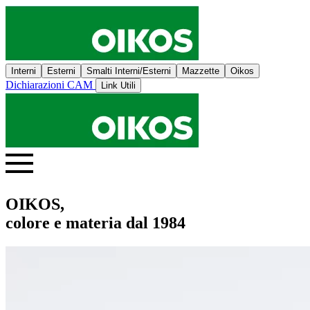
Interni
Esterni
Smalti Interni/Esterni
Mazzette
Oikos
Dichiarazioni CAM
Link Utili
OIKOS,
colore e materia dal 1984