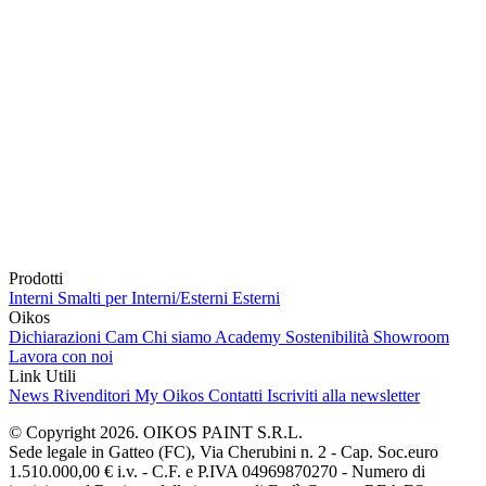
Prodotti
Interni
Smalti per Interni/Esterni
Esterni
Oikos
Dichiarazioni Cam
Chi siamo
Academy
Sostenibilità
Showroom
Lavora con noi
Link Utili
News
Rivenditori
My Oikos
Contatti
Iscriviti alla newsletter
© Copyright 2026. OIKOS PAINT S.R.L.
Sede legale in Gatteo (FC), Via Cherubini n. 2 - Cap. Soc.euro
1.510.000,00 € i.v. - C.F. e P.IVA 04969870270 - Numero di