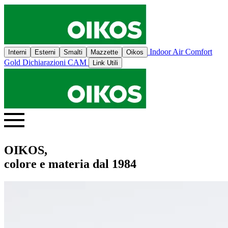
Indoor Air Comfort
Interni
Esterni
Smalti
Mazzette
Oikos
Gold
Dichiarazioni CAM
Link Utili
OIKOS,
colore e materia dal 1984