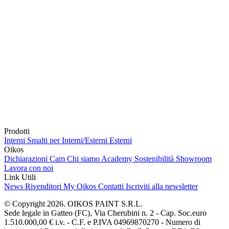
Prodotti
Interni
Smalti per Interni/Esterni
Esterni
Oikos
Dichiarazioni Cam
Chi siamo
Academy
Sostenibilità
Showroom
Lavora con noi
Link Utili
News
Rivenditori
My Oikos
Contatti
Iscriviti alla newsletter
© Copyright 2026. OIKOS PAINT S.R.L.
Sede legale in Gatteo (FC), Via Cherubini n. 2 - Cap. Soc.euro
1.510.000,00 € i.v. - C.F. e P.IVA 04969870270 - Numero di