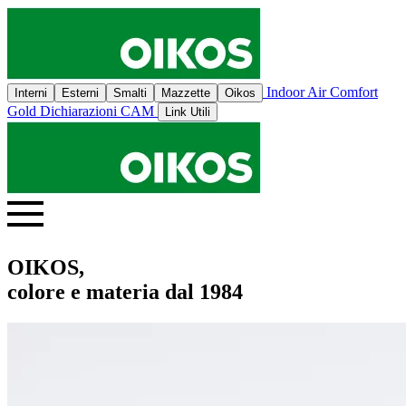
Indoor Air Comfort
Interni
Esterni
Smalti
Mazzette
Oikos
Gold
Dichiarazioni CAM
Link Utili
OIKOS,
colore e materia dal 1984