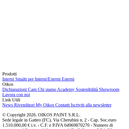
Prodotti
Interni
Smalti per Interni/Esterni
Esterni
Oikos
Dichiarazioni Cam
Chi siamo
Academy
Sostenibilità
Showroom
Lavora con noi
Link Utili
News
Rivenditori
My Oikos
Contatti
Iscriviti alla newsletter
© Copyright 2026. OIKOS PAINT S.R.L.
Sede legale in Gatteo (FC), Via Cherubini n. 2 - Cap. Soc.euro
1.510.000,00 € i.v. - C.F. e P.IVA 04969870270 - Numero di