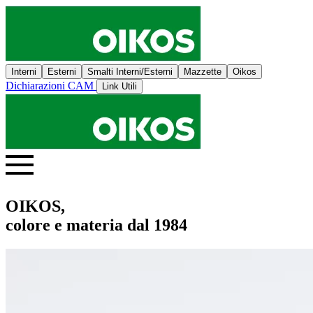
Interni
Esterni
Smalti Interni/Esterni
Mazzette
Oikos
Dichiarazioni CAM
Link Utili
OIKOS,
colore e materia dal 1984