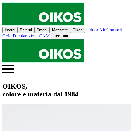
Indoor Air Comfort
Interni
Esterni
Smalti
Mazzette
Oikos
Gold
Dichiarazioni CAM
Link Utili
OIKOS,
colore e materia dal 1984