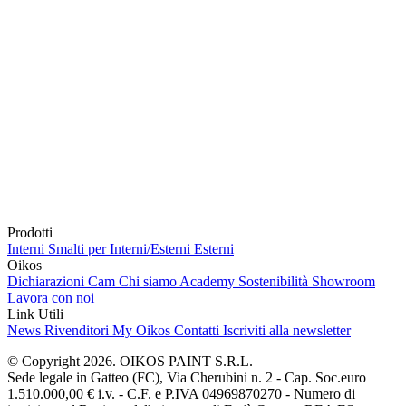
Prodotti
Interni
Smalti per Interni/Esterni
Esterni
Oikos
Dichiarazioni Cam
Chi siamo
Academy
Sostenibilità
Showroom
Lavora con noi
Link Utili
News
Rivenditori
My Oikos
Contatti
Iscriviti alla newsletter
© Copyright 2026. OIKOS PAINT S.R.L.
Sede legale in Gatteo (FC), Via Cherubini n. 2 - Cap. Soc.euro
1.510.000,00 € i.v. - C.F. e P.IVA 04969870270 - Numero di