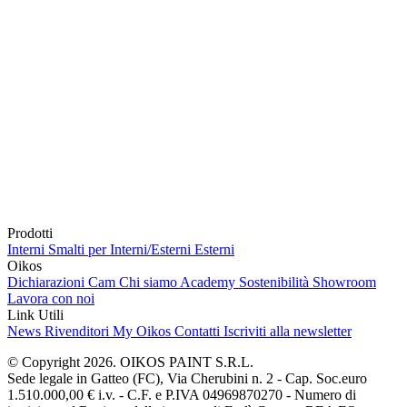
Prodotti
Interni
Smalti per Interni/Esterni
Esterni
Oikos
Dichiarazioni Cam
Chi siamo
Academy
Sostenibilità
Showroom
Lavora con noi
Link Utili
News
Rivenditori
My Oikos
Contatti
Iscriviti alla newsletter
© Copyright 2026. OIKOS PAINT S.R.L.
Sede legale in Gatteo (FC), Via Cherubini n. 2 - Cap. Soc.euro
1.510.000,00 € i.v. - C.F. e P.IVA 04969870270 - Numero di