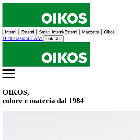
Interni
Esterni
Smalti Interni/Esterni
Mazzette
Oikos
Dichiarazioni CAM
Link Utili
OIKOS,
colore e materia dal 1984