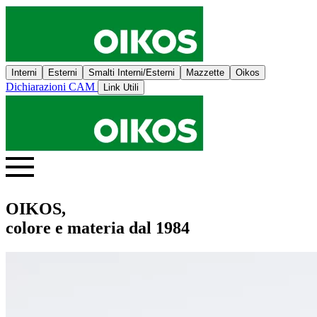
Interni
Esterni
Smalti Interni/Esterni
Mazzette
Oikos
Dichiarazioni CAM
Link Utili
OIKOS,
colore e materia dal 1984