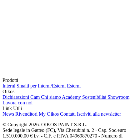
Prodotti
Interni
Smalti per Interni/Esterni
Esterni
Oikos
Dichiarazioni Cam
Chi siamo
Academy
Sostenibilità
Showroom
Lavora con noi
Link Utili
News
Rivenditori
My Oikos
Contatti
Iscriviti alla newsletter
© Copyright 2026. OIKOS PAINT S.R.L.
Sede legale in Gatteo (FC), Via Cherubini n. 2 - Cap. Soc.euro
1.510.000,00 € i.v. - C.F. e P.IVA 04969870270 - Numero di