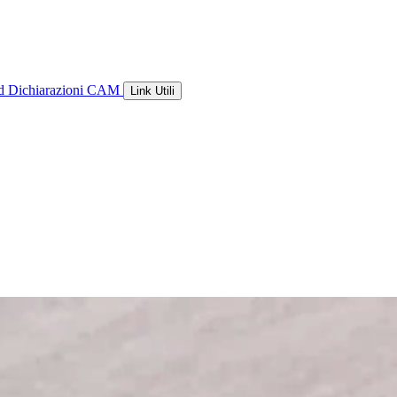
ld
Dichiarazioni CAM
Link Utili