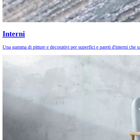
Interni
Una gamma di pitture e decorativi per superfici e pareti d'interni che uni