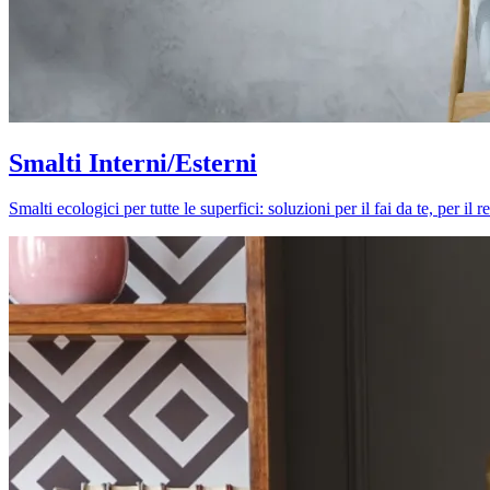
Smalti Interni/Esterni
Smalti ecologici per tutte le superfici: soluzioni per il fai da te, per i