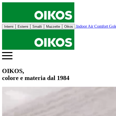
Indoor Air Comfort Go
Interni
Esterni
Smalti
Mazzette
Oikos
OIKOS,
colore e materia dal 1984