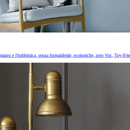
l restauro e l'hobbistica, senza formaldeide, ecologiche, zero Voc, Toy-Fri