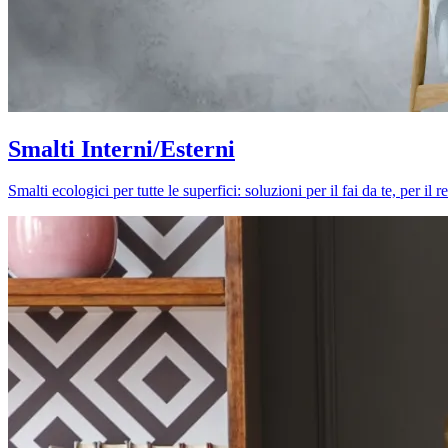
Smalti Interni/Esterni
Smalti ecologici per tutte le superfici: soluzioni per il fai da te, per i