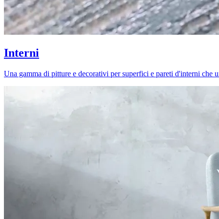
Interni
Una gamma di pitture e decorativi per superfici e pareti d'interni che uni