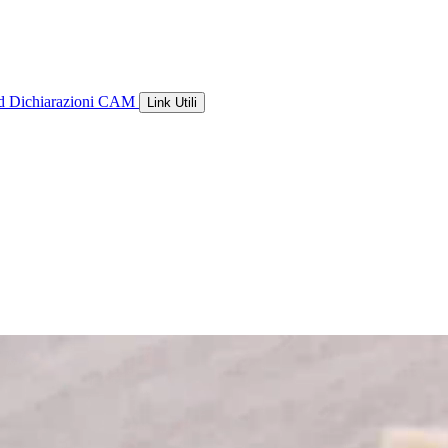
ld
Dichiarazioni CAM
Link Utili