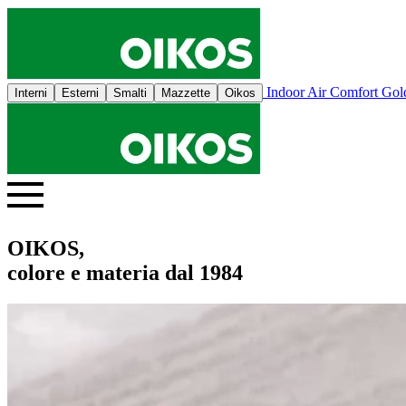
Indoor Air Comfort Go
Interni
Esterni
Smalti
Mazzette
Oikos
OIKOS,
colore e materia dal 1984