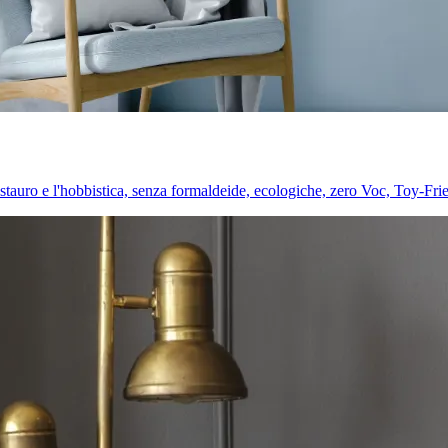
l restauro e l'hobbistica, senza formaldeide, ecologiche, zero Voc, Toy-Fri