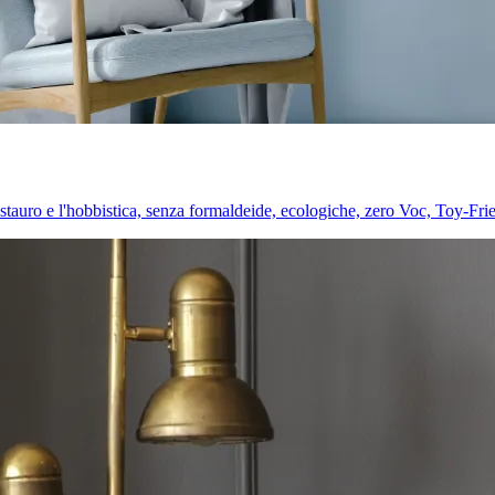
l restauro e l'hobbistica, senza formaldeide, ecologiche, zero Voc, Toy-Fri