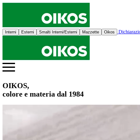
Dichiaraz
Interni
Esterni
Smalti Interni/Esterni
Mazzette
Oikos
OIKOS,
colore e materia dal 1984