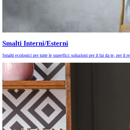
Smalti Interni/Esterni
Smalti ecologici per tutte le superfici: soluzioni per il fai da te, per i