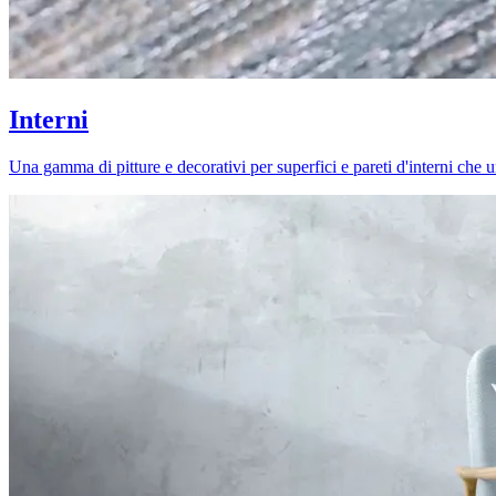
Interni
Una gamma di pitture e decorativi per superfici e pareti d'interni che uni