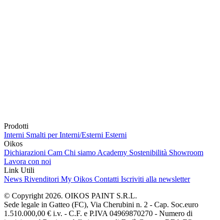
Prodotti
Interni
Smalti per Interni/Esterni
Esterni
Oikos
Dichiarazioni Cam
Chi siamo
Academy
Sostenibilità
Showroom
Lavora con noi
Link Utili
News
Rivenditori
My Oikos
Contatti
Iscriviti alla newsletter
© Copyright 2026. OIKOS PAINT S.R.L.
Sede legale in Gatteo (FC), Via Cherubini n. 2 - Cap. Soc.euro
1.510.000,00 € i.v. - C.F. e P.IVA 04969870270 - Numero di