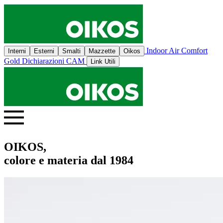
Indoor Air Comfort
Interni
Esterni
Smalti
Mazzette
Oikos
Gold
Dichiarazioni CAM
Link Utili
OIKOS,
colore e materia dal 1984