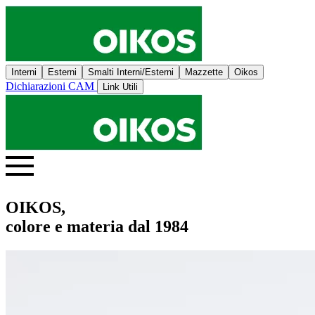
Interni
Esterni
Smalti Interni/Esterni
Mazzette
Oikos
Dichiarazioni CAM
Link Utili
OIKOS,
colore e materia dal 1984