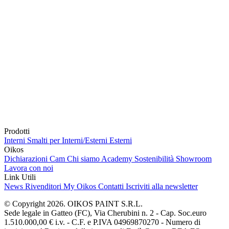
Prodotti
Interni
Smalti per Interni/Esterni
Esterni
Oikos
Dichiarazioni Cam
Chi siamo
Academy
Sostenibilità
Showroom
Lavora con noi
Link Utili
News
Rivenditori
My Oikos
Contatti
Iscriviti alla newsletter
© Copyright 2026. OIKOS PAINT S.R.L.
Sede legale in Gatteo (FC), Via Cherubini n. 2 - Cap. Soc.euro
1.510.000,00 € i.v. - C.F. e P.IVA 04969870270 - Numero di