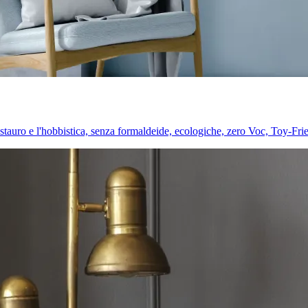
l restauro e l'hobbistica, senza formaldeide, ecologiche, zero Voc, Toy-Fri