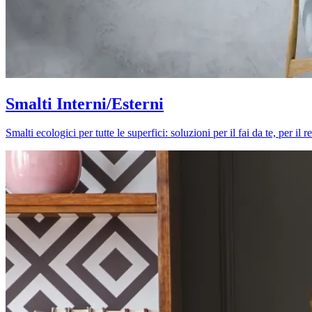
Smalti Interni/Esterni
Smalti ecologici per tutte le superfici: soluzioni per il fai da te, per i