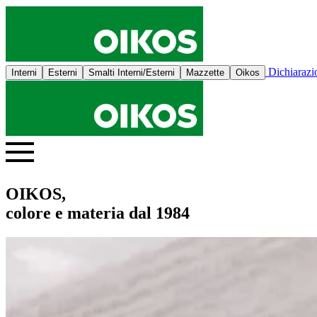
Dichiaraz
Interni
Esterni
Smalti Interni/Esterni
Mazzette
Oikos
OIKOS,
colore e materia dal 1984