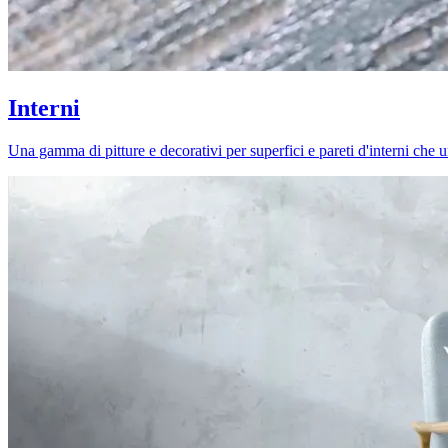
Interni
Una gamma di pitture e decorativi per superfici e pareti d'interni che uni