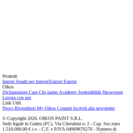
Prodotti
Interni
Smalti per Interni/Esterni
Esterni
Oikos
Dichiarazioni Cam
Chi siamo
Academy
Sostenibilità
Showroom
Lavora con noi
Link Utili
News
Rivenditori
My Oikos
Contatti
Iscriviti alla newsletter
© Copyright 2026. OIKOS PAINT S.R.L.
Sede legale in Gatteo (FC), Via Cherubini n. 2 - Cap. Soc.euro
1.510.000,00 € i.v. - C.F. e P.IVA 04969870270 - Numero di