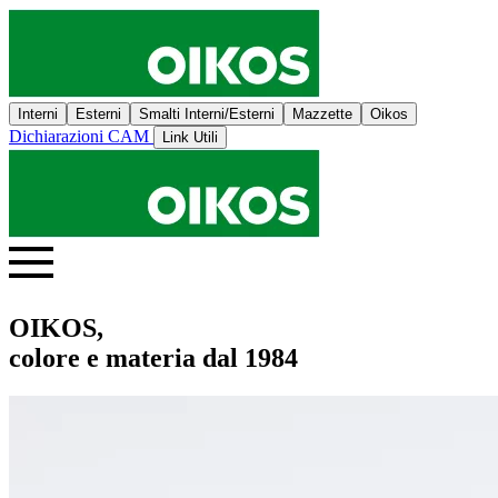
Interni
Esterni
Smalti Interni/Esterni
Mazzette
Oikos
Dichiarazioni CAM
Link Utili
OIKOS,
colore e materia dal 1984