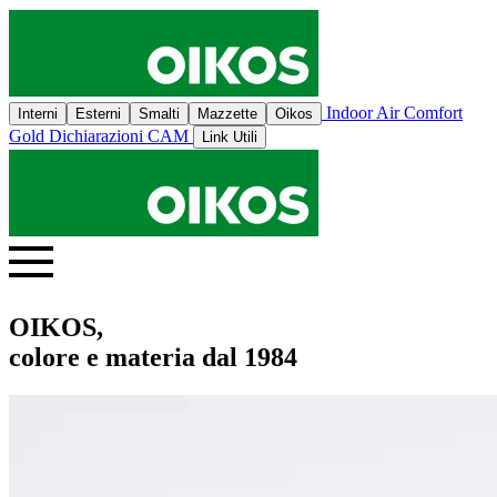
Indoor Air Comfort
Interni
Esterni
Smalti
Mazzette
Oikos
Gold
Dichiarazioni CAM
Link Utili
OIKOS,
colore e materia dal 1984