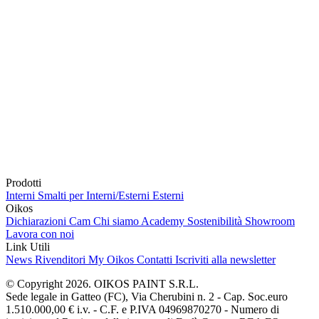
Prodotti
Interni
Smalti per Interni/Esterni
Esterni
Oikos
Dichiarazioni Cam
Chi siamo
Academy
Sostenibilità
Showroom
Lavora con noi
Link Utili
News
Rivenditori
My Oikos
Contatti
Iscriviti alla newsletter
© Copyright 2026. OIKOS PAINT S.R.L.
Sede legale in Gatteo (FC), Via Cherubini n. 2 - Cap. Soc.euro
1.510.000,00 € i.v. - C.F. e P.IVA 04969870270 - Numero di