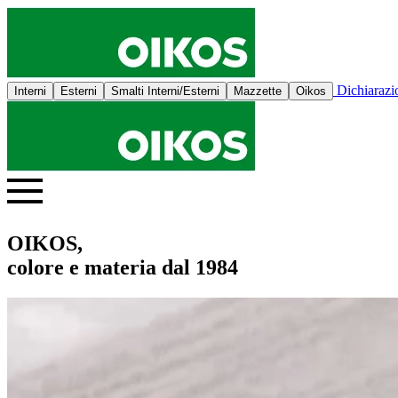
Dichiaraz
Interni
Esterni
Smalti Interni/Esterni
Mazzette
Oikos
OIKOS,
colore e materia dal 1984