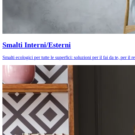
Smalti Interni/Esterni
Smalti ecologici per tutte le superfici: soluzioni per il fai da te, per i