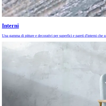
Interni
Una gamma di pitture e decorativi per superfici e pareti d'interni che uni