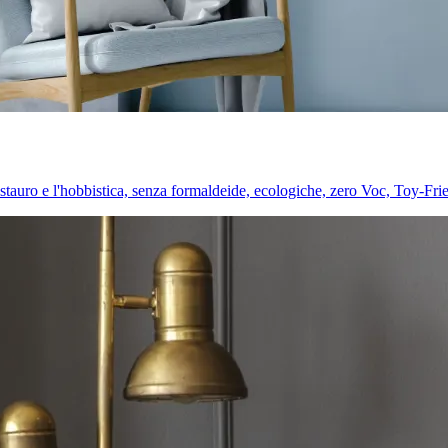
l restauro e l'hobbistica, senza formaldeide, ecologiche, zero Voc, Toy-Fri