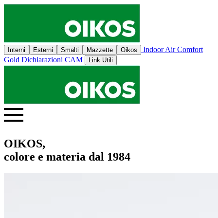
Indoor Air Comfort
Interni
Esterni
Smalti
Mazzette
Oikos
Gold
Dichiarazioni CAM
Link Utili
OIKOS,
colore e materia dal 1984