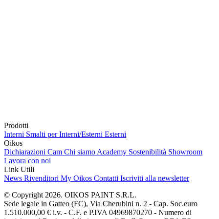
Prodotti
Interni
Smalti per Interni/Esterni
Esterni
Oikos
Dichiarazioni Cam
Chi siamo
Academy
Sostenibilità
Showroom
Lavora con noi
Link Utili
News
Rivenditori
My Oikos
Contatti
Iscriviti alla newsletter
© Copyright 2026. OIKOS PAINT S.R.L.
Sede legale in Gatteo (FC), Via Cherubini n. 2 - Cap. Soc.euro
1.510.000,00 € i.v. - C.F. e P.IVA 04969870270 - Numero di