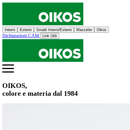
Interni
Esterni
Smalti Interni/Esterni
Mazzette
Oikos
Dichiarazioni CAM
Link Utili
OIKOS,
colore e materia dal 1984