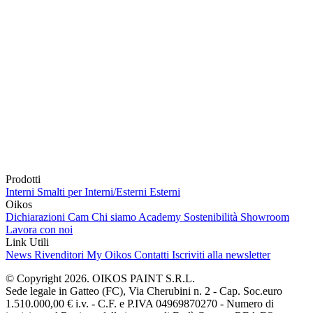
Prodotti
Interni
Smalti per Interni/Esterni
Esterni
Oikos
Dichiarazioni Cam
Chi siamo
Academy
Sostenibilità
Showroom
Lavora con noi
Link Utili
News
Rivenditori
My Oikos
Contatti
Iscriviti alla newsletter
© Copyright 2026. OIKOS PAINT S.R.L.
Sede legale in Gatteo (FC), Via Cherubini n. 2 - Cap. Soc.euro
1.510.000,00 € i.v. - C.F. e P.IVA 04969870270 - Numero di