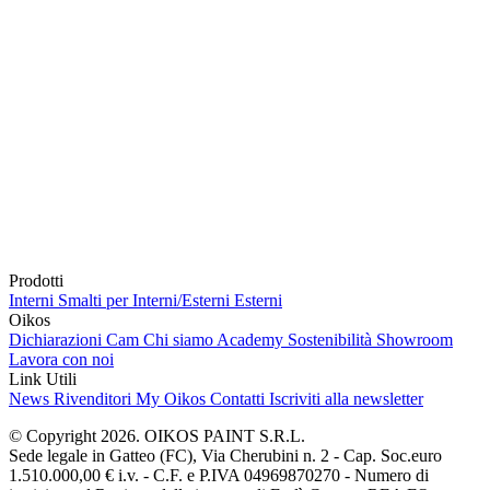
Prodotti
Interni
Smalti per Interni/Esterni
Esterni
Oikos
Dichiarazioni Cam
Chi siamo
Academy
Sostenibilità
Showroom
Lavora con noi
Link Utili
News
Rivenditori
My Oikos
Contatti
Iscriviti alla newsletter
© Copyright 2026. OIKOS PAINT S.R.L.
Sede legale in Gatteo (FC), Via Cherubini n. 2 - Cap. Soc.euro
1.510.000,00 € i.v. - C.F. e P.IVA 04969870270 - Numero di