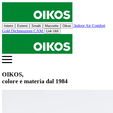
Indoor Air Comfort
Interni
Esterni
Smalti
Mazzette
Oikos
Gold
Dichiarazioni CAM
Link Utili
OIKOS,
colore e materia dal 1984