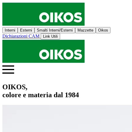
Interni
Esterni
Smalti Interni/Esterni
Mazzette
Oikos
Dichiarazioni CAM
Link Utili
OIKOS,
colore e materia dal 1984