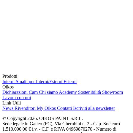
Prodotti
Interni
Smalti per Interni/Esterni
Esterni
Oikos
Dichiarazioni Cam
Chi siamo
Academy
Sostenibilità
Showroom
Lavora con noi
Link Utili
News
Rivenditori
My Oikos
Contatti
Iscriviti alla newsletter
© Copyright 2026. OIKOS PAINT S.R.L.
Sede legale in Gatteo (FC), Via Cherubini n. 2 - Cap. Soc.euro
1.510.000,00 € i.v. - C.F. e P.IVA 04969870270 - Numero di