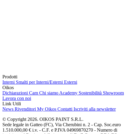
Prodotti
Interni
Smalti per Interni/Esterni
Esterni
Oikos
Dichiarazioni Cam
Chi siamo
Academy
Sostenibilità
Showroom
Lavora con noi
Link Utili
News
Rivenditori
My Oikos
Contatti
Iscriviti alla newsletter
© Copyright 2026. OIKOS PAINT S.R.L.
Sede legale in Gatteo (FC), Via Cherubini n. 2 - Cap. Soc.euro
1.510.000,00 € i.v. - C.F. e P.IVA 04969870270 - Numero di