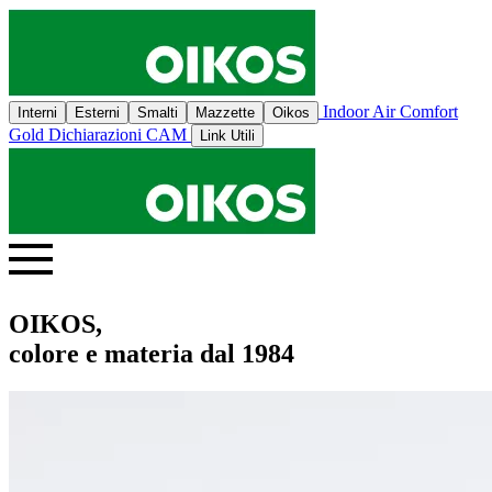
Indoor Air Comfort
Interni
Esterni
Smalti
Mazzette
Oikos
Gold
Dichiarazioni CAM
Link Utili
OIKOS,
colore e materia dal 1984