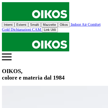
Indoor Air Comfort
Interni
Esterni
Smalti
Mazzette
Oikos
Gold
Dichiarazioni CAM
Link Utili
OIKOS,
colore e materia dal 1984