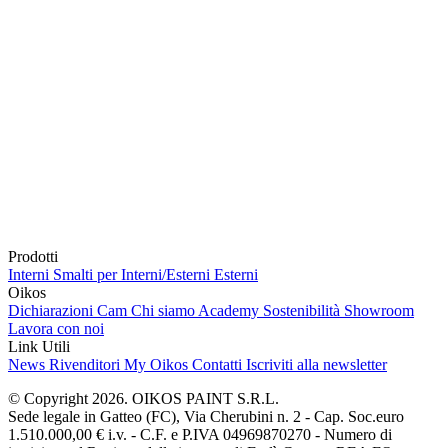
Prodotti
Interni
Smalti per Interni/Esterni
Esterni
Oikos
Dichiarazioni Cam
Chi siamo
Academy
Sostenibilità
Showroom
Lavora con noi
Link Utili
News
Rivenditori
My Oikos
Contatti
Iscriviti alla newsletter
© Copyright 2026. OIKOS PAINT S.R.L.
Sede legale in Gatteo (FC), Via Cherubini n. 2 - Cap. Soc.euro
1.510.000,00 € i.v. - C.F. e P.IVA 04969870270 - Numero di