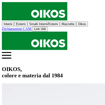
Interni
Esterni
Smalti Interni/Esterni
Mazzette
Oikos
Dichiarazioni CAM
Link Utili
OIKOS,
colore e materia dal 1984