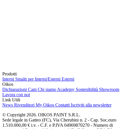
Prodotti
Interni
Smalti per Interni/Esterni
Esterni
Oikos
Dichiarazioni Cam
Chi siamo
Academy
Sostenibilità
Showroom
Lavora con noi
Link Utili
News
Rivenditori
My Oikos
Contatti
Iscriviti alla newsletter
© Copyright 2026. OIKOS PAINT S.R.L.
Sede legale in Gatteo (FC), Via Cherubini n. 2 - Cap. Soc.euro
1.510.000,00 € i.v. - C.F. e P.IVA 04969870270 - Numero di