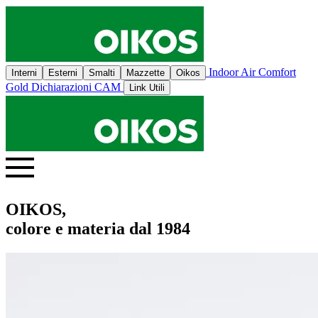
Indoor Air Comfort
Interni
Esterni
Smalti
Mazzette
Oikos
Gold
Dichiarazioni CAM
Link Utili
OIKOS,
colore e materia dal 1984