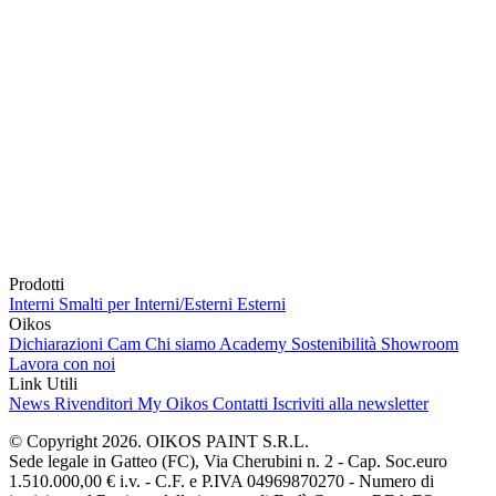
Prodotti
Interni
Smalti per Interni/Esterni
Esterni
Oikos
Dichiarazioni Cam
Chi siamo
Academy
Sostenibilità
Showroom
Lavora con noi
Link Utili
News
Rivenditori
My Oikos
Contatti
Iscriviti alla newsletter
© Copyright 2026. OIKOS PAINT S.R.L.
Sede legale in Gatteo (FC), Via Cherubini n. 2 - Cap. Soc.euro
1.510.000,00 € i.v. - C.F. e P.IVA 04969870270 - Numero di