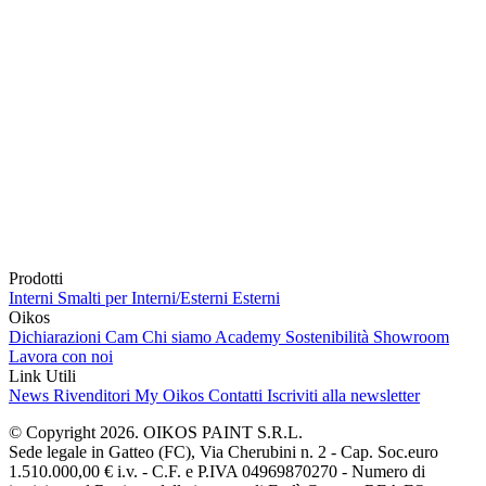
Prodotti
Interni
Smalti per Interni/Esterni
Esterni
Oikos
Dichiarazioni Cam
Chi siamo
Academy
Sostenibilità
Showroom
Lavora con noi
Link Utili
News
Rivenditori
My Oikos
Contatti
Iscriviti alla newsletter
© Copyright 2026. OIKOS PAINT S.R.L.
Sede legale in Gatteo (FC), Via Cherubini n. 2 - Cap. Soc.euro
1.510.000,00 € i.v. - C.F. e P.IVA 04969870270 - Numero di