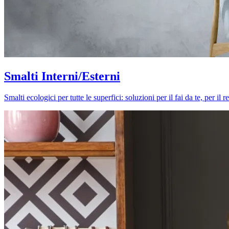
Smalti Interni/Esterni
Smalti ecologici per tutte le superfici: soluzioni per il fai da te, per i