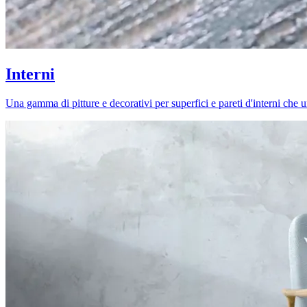
Interni
Una gamma di pitture e decorativi per superfici e pareti d'interni che uni