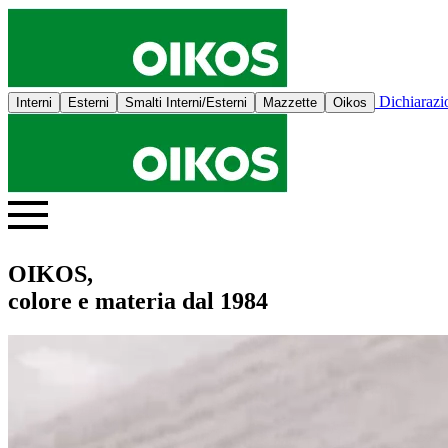
Dichiaraz
Interni
Esterni
Smalti Interni/Esterni
Mazzette
Oikos
OIKOS,
colore e materia dal 1984