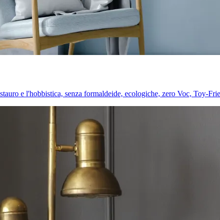
l restauro e l'hobbistica, senza formaldeide, ecologiche, zero Voc, Toy-Fri