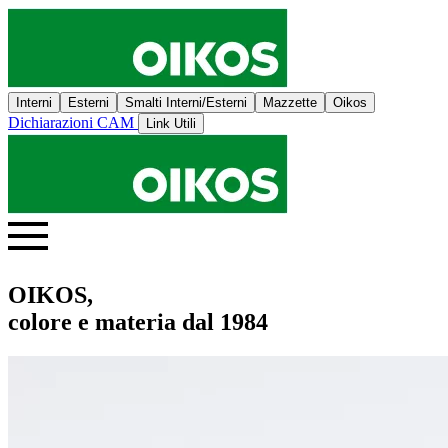
Interni
Esterni
Smalti Interni/Esterni
Mazzette
Oikos
Dichiarazioni CAM
Link Utili
OIKOS,
colore e materia dal 1984