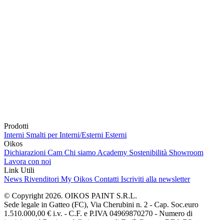
Prodotti
Interni
Smalti per Interni/Esterni
Esterni
Oikos
Dichiarazioni Cam
Chi siamo
Academy
Sostenibilità
Showroom
Lavora con noi
Link Utili
News
Rivenditori
My Oikos
Contatti
Iscriviti alla newsletter
© Copyright 2026. OIKOS PAINT S.R.L.
Sede legale in Gatteo (FC), Via Cherubini n. 2 - Cap. Soc.euro
1.510.000,00 € i.v. - C.F. e P.IVA 04969870270 - Numero di